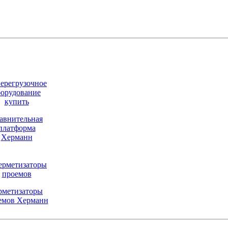
авнительная
платформа
Херманн
рметизаторы
емов Херманн