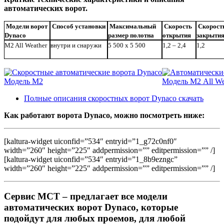
автоматических ворот.
Модели ворот
Способ установки
Максимальный
Скорость
Скорост
Dynaco
размер полотна
открытия
закрыти
M2 All Weather
внутри и снаружи
5 500 х 5 500
1,2 – 2,4
1,2
Полные описания скоростных ворот Dynaco скачать
Как работают ворота Dynaco, можно посмотреть ниже:
[kaltura-widget uiconfid=”534″ entryid=”1_g72c0nf0″
width=”260″ height=”225″ addpermission=”” editpermission=”” /]
[kaltura-widget uiconfid=”534″ entryid=”1_8b9ezngc”
width=”260″ height=”225″ addpermission=”” editpermission=”” /]
Сервис МСТ – предлагает все модели
автоматических ворот Dynaco, которые
подойдут для любых проемов, для любой