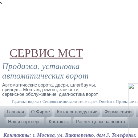
s
СЕРВИС MCT
Продажа, установка
автоматических ворот
Автоматические ворота, двери, шлагбаумы,
приводы. Монтаж, ремонт, запчасти,
сервисное обслуживание, диагностика ворот
Гаражные ворота
>
Секционные автоматические ворота Doorhan
>
Промышленные
Главная
О Фирме
Каталог продукции
Форма связи
Наши партнеры
Контакты
Расчет цены на ворота
Контакты: г. Москва, ул. Викторенко, дом 3. Телефоны: 8